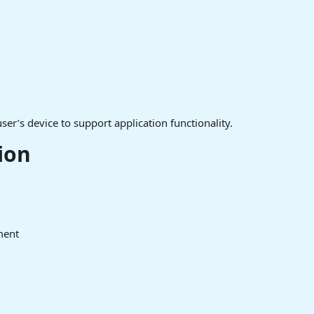
er’s device to support application functionality.
ion
ment